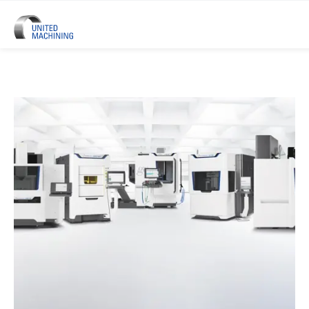
UNITED MACHINING – Sechs Prä