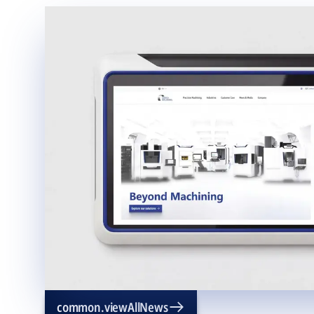
common.viewAllNews