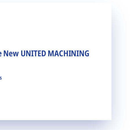
he New UNITED MACHINING
s