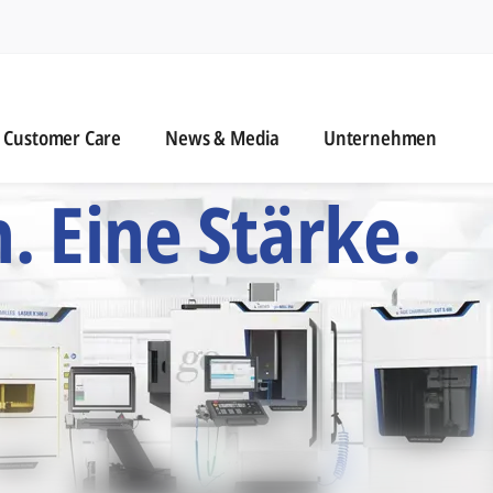
n
ustomer Care
News & Media
Customer Care
News & Media
Unternehmen
 Sechs Präzisionsb
 Eine Stärke.