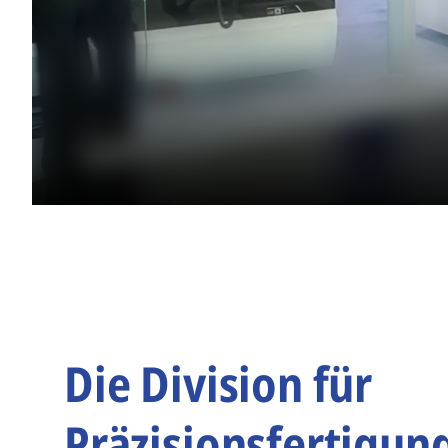
Die Division für
Präzisionsfertigun