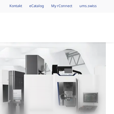
Kontakt
eCatalog
My rConnect
ums.swiss
avigation.brand
earbeitungsmarken,