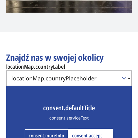
Znajdź nas w swojej okolicy
locationMap.countryLabel
consent.defaultTitle
consent.serviceText
consent.moreInfo
consent.accept