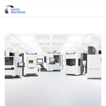
UNITED MACHINING – Sześć Mar