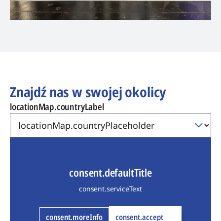
Znajdź nas w swojej okolicy
locationMap.countryLabel
consent.defaultTitle
consent.serviceText
consent.moreInfo
consent.accept