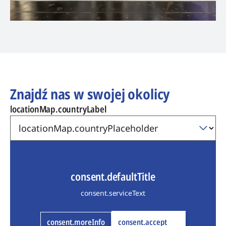
Znajdź nas w swojej okolicy
locationMap.countryLabel
consent.defaultTitle
consent.serviceText
consent.moreInfo
consent.accept