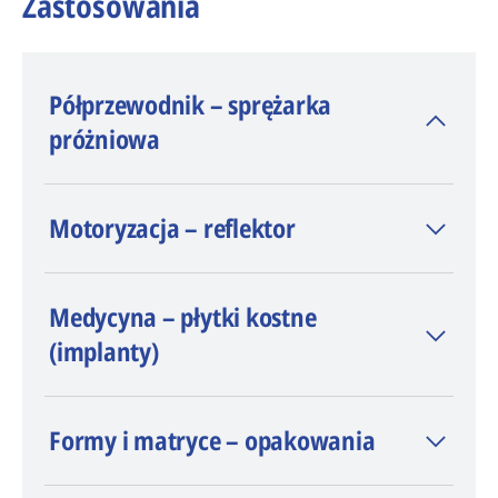
Zastosowania
Półprzewodnik – sprężarka
próżniowa
Materiał: Aluminium
Motoryzacja – reflektor
Czas obróbki: < 19 h
Wykończenie powierzchni: Ra < 0,1
µm
Medycyna – płytki kostne
Dokładność: ± 0,1 mm
(implanty)
Formy i matryce – opakowania