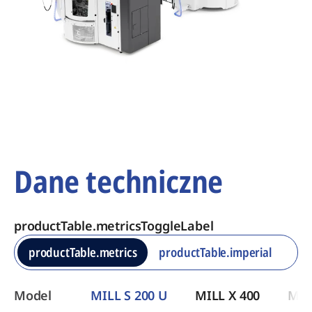
Dane techniczne
productTable.metricsToggleLabel
productTable.metrics
productTable.imperial
​Model
MILL S 200 U
MILL X 400
MIL