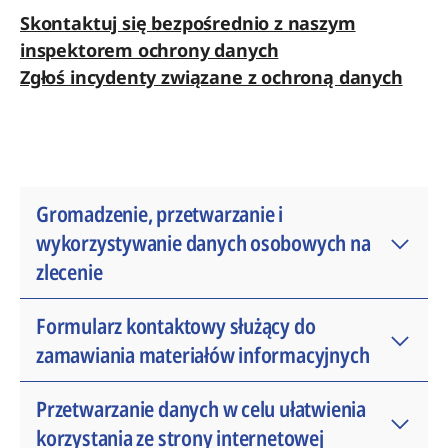
Skontaktuj się bezpośrednio z naszym
inspektorem ochrony danych
Zgłoś incydenty związane z ochroną danych
Gromadzenie, przetwarzanie i
wykorzystywanie danych osobowych na
zlecenie
Z naszej strony internetowej można
Formularz kontaktowy służący do
zasadniczo korzystać bez podawania
zamawiania materiałów informacyjnych
jakichkolwiek danych osobowych. Nie mają
Państwo obowiązku korzystania z tej strony
Jeśli skontaktują się Państwo z nami za
Przetwarzanie danych w celu ułatwienia
ani podawania jakichkolwiek danych
pośrednictwem formularza kontaktowego,
korzystania ze strony internetowej