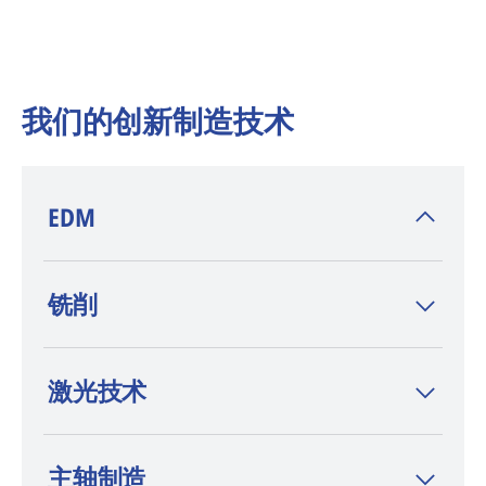
我们的创新制造技术
EDM
AGIE CHARMILLES
是电火花加工(EDM)技术
铣削
的发明者，在 wire-cut EDM、sinker EDM 和
钻孔 EDM 领域，这一品牌以高端定位和持续
创新而著称。
激光技术
主轴制造