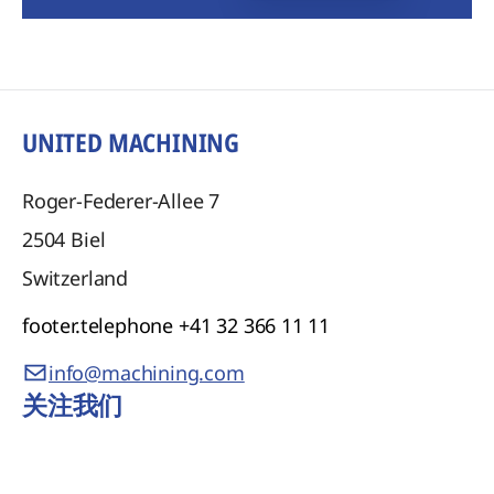
UNITED MACHINING
Roger-Federer-Allee 7
2504
Biel
Switzerland
footer.telephone
+41 32 366 11 11
info@machining.com
关注我们