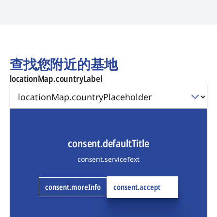
查找您附近的基地
locationMap.countryLabel
consent.defaultTitle
consent.serviceText
consent.moreInfo
consent.accept