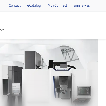
Contact
eCatalog
My rConnect
ums.swiss
avigation.brand
ise
nage de Précision, 