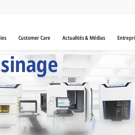
n
es
Customer Care
Actualités & Médias
ies
Customer Care
Actualités & Médias
Entrepr
 Six Marques d'Usi
usinage