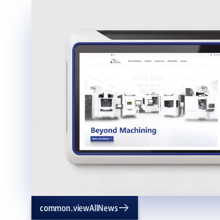
common.viewAllNews