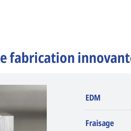
e fabrication innovant
EDM
AGIE CHARMILLE
Fraisage
érosion (EDM). La