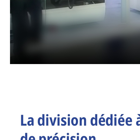
La division dédiée 
de précision.