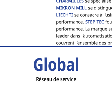
CHARMILLES
se spécialise
MIKRON MILL
se distingue
LIECHTI
se consacre à l’us
performance.
STEP TEC
fou
performance. La marque s
leader dans l’automatisati
couvrent l’ensemble des pro
Global
Réseau de service