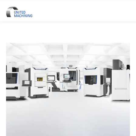
UNITED MACHINING – Sechs Prä