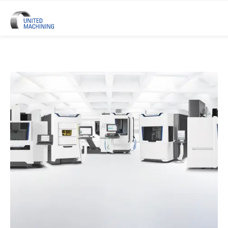
UNITED MACHINING – Sechs Prä