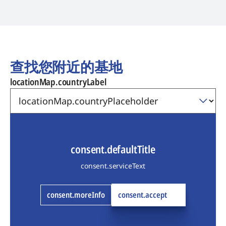
查找您附近的基地
locationMap.countryLabel
consent.defaultTitle
consent.serviceText
consent.moreInfo
consent.accept