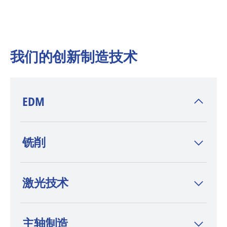
我们的创新制造技术
EDM
AGIE CHARMILLES
是电火花加工(EDM)技术
铣削
的发明者，在 wire-cut EDM、sinker EDM 和
钻孔 EDM 领域，这一品牌以高端定位和持续
创新而著称。
激光技术
主轴制造