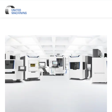
UNITED MACHINING –