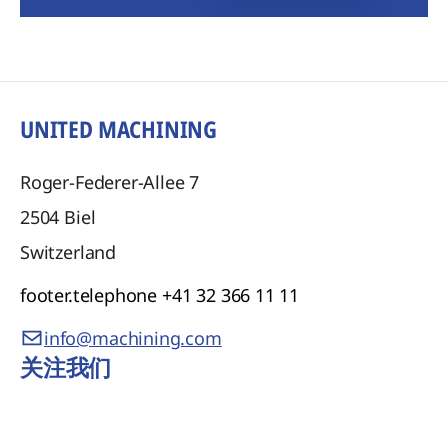
UNITED MACHINING
Roger-Federer-Allee 7
2504
Biel
Switzerland
footer.telephone
+41 32 366 11 11
info@machining.com
关注我们