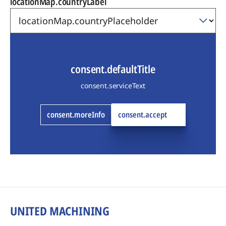
locationMap.countryLabel
consent.defaultTitle
consent.serviceText
consent.moreInfo
consent.accept
UNITED MACHINING