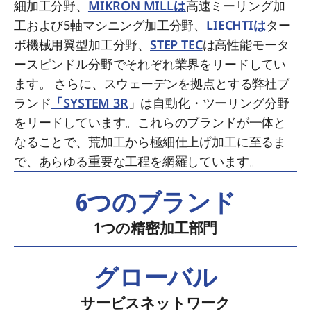
細加工分野、
MIKRON MILLは
高速ミーリング加
工および5軸マシニング加工分野、
LIECHTIは
ター
ボ機械用翼型加工分野、
STEP TEC
は高性能モータ
ースピンドル分野でそれぞれ業界をリードしてい
ます。 さらに、スウェーデンを拠点とする弊社ブ
ランド
「SYSTEM 3R
」は自動化・ツーリング分野
をリードしています。これらのブランドが一体と
なることで、荒加工から極細仕上げ加工に至るま
で、あらゆる重要な工程を網羅しています。
6つのブランド
1つの精密加工部門
グローバル
サービスネットワーク