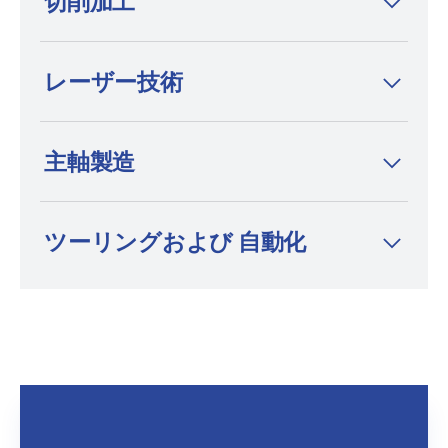
切削加工
は、ワイヤー放電加工機、形彫り放電加工
機、細穴放電加工機の分野において、プレミ
アムブランドかつイノベーションリーダーと
レーザー技術
して知られています。
主軸製造
ツーリングおよび 自動化