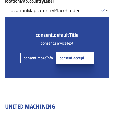
locationMap.countryLabel
consent.defaultTitle
consent.serviceText
consent.moreInfo
consent.accept
UNITED MACHINING