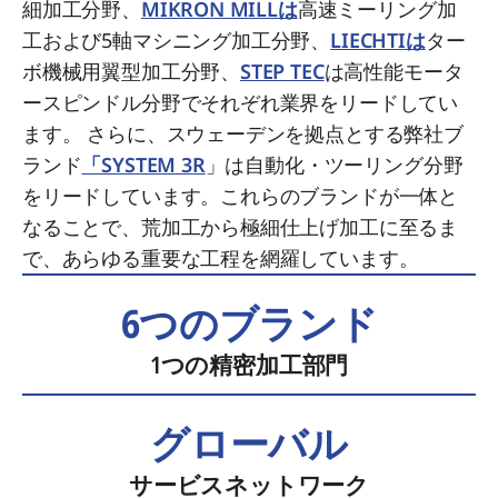
細加工分野、
MIKRON MILLは
高速ミーリング加
工および5軸マシニング加工分野、
LIECHTIは
ター
ボ機械用翼型加工分野、
STEP TEC
は高性能モータ
ースピンドル分野でそれぞれ業界をリードしてい
ます。 さらに、スウェーデンを拠点とする弊社ブ
ランド
「SYSTEM 3R
」は自動化・ツーリング分野
をリードしています。これらのブランドが一体と
なることで、荒加工から極細仕上げ加工に至るま
で、あらゆる重要な工程を網羅しています。
6つのブランド
1つの精密加工部門
グローバル
サービスネットワーク