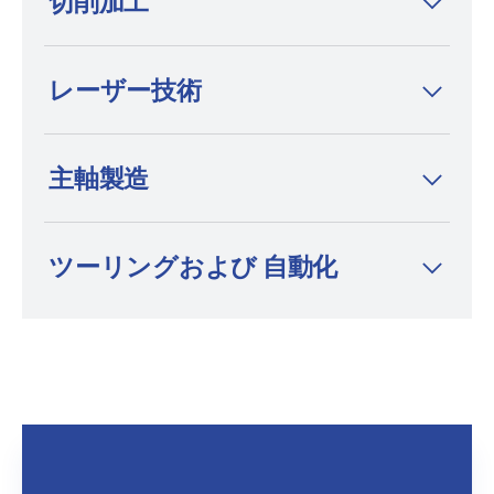
切削加工
は、ワイヤー放電加工機、形彫り放電加工
機、細穴放電加工機の分野において、プレミ
アムブランドかつイノベーションリーダーと
レーザー技術
して知られています。
主軸製造
ツーリングおよび 自動化