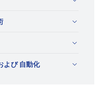
放電加工機、細穴放電加工機の分野にお
ブランドかつイノベーションリーダーと
す。
術
および 自動化