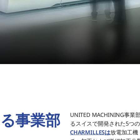
する事業部
UNITED MACHINI
るスイスで開発された5つ
CHARMILLESは
放電加工機