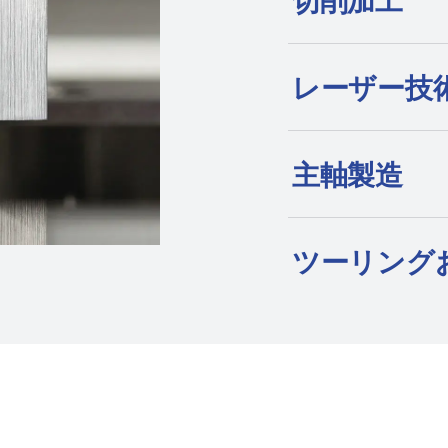
切削加工
電加工機、形彫り
いて、プレミアム
して知られていま
レーザー技
主軸製造
ツーリング