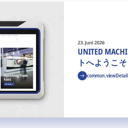
23. Juni 2026
UNITED M
トへようこそ
common.viewDetail