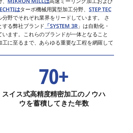
野、
MIKRON MILLは
高速ミーリング加工および
IECHTIは
ターボ機械用翼型加工分野、
STEP TEC
ル分野でそれぞれ業界をリードしています。 さ
とする弊社ブランド
「SYSTEM 3R
」は自動化・
ています。これらのブランドが一体となること
加工に至るまで、あらゆる重要な工程を網羅して
70+
スイス式高精度精密加工のノウハ
ウを蓄積してきた年数