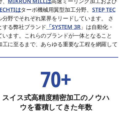
野、
MIKRON MILLは
高速ミーリング加工および
IECHTIは
ターボ機械用翼型加工分野、
STEP TEC
ル分野でそれぞれ業界をリードしています。 さ
とする弊社ブランド
「SYSTEM 3R
」は自動化・
ています。これらのブランドが一体となること
加工に至るまで、あらゆる重要な工程を網羅して
70+
スイス式高精度精密加工のノウハ
ウを蓄積してきた年数