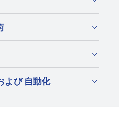
放電加工機、細穴放電加工機の分野にお
ブランドかつイノベーションリーダーと
す。
術
および 自動化