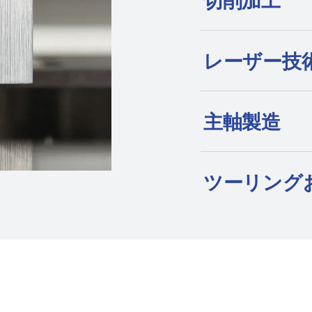
切削加工
電加工機、形彫り
いて、プレミアム
して知られていま
レーザー技
主軸製造
ツーリング