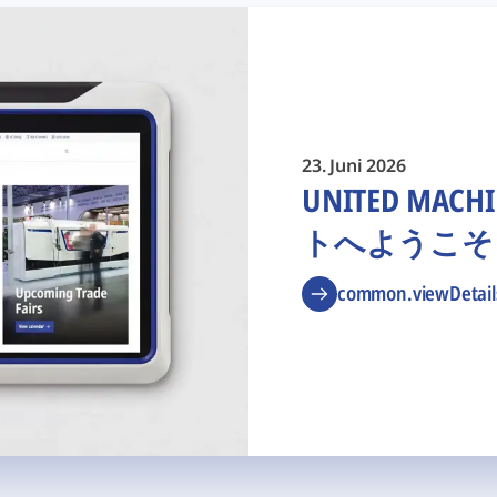
23. Juni 2026
UNITED M
トへようこそ
common.viewDetail