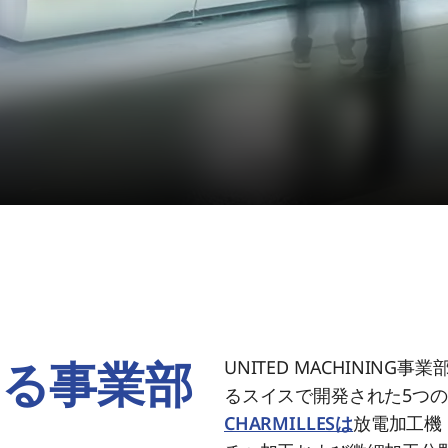
する事業部
UNITED MACHINI
るスイスで開発された5つ
CHARMILLESは
放電加工機